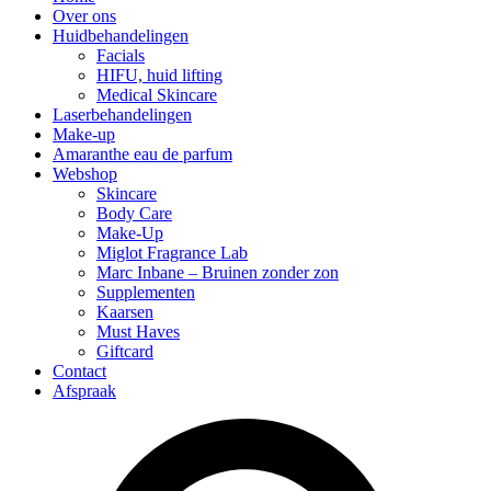
Over ons
Huidbehandelingen
Facials
HIFU, huid lifting
Medical Skincare
Laserbehandelingen
Make-up
Amaranthe eau de parfum
Webshop
Skincare
Body Care
Make-Up
Miglot Fragrance Lab
Marc Inbane – Bruinen zonder zon
Supplementen
Kaarsen
Must Haves
Giftcard
Contact
Afspraak