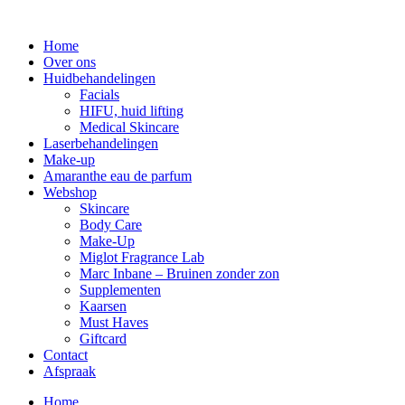
Home
Over ons
Huidbehandelingen
Facials
HIFU, huid lifting
Medical Skincare
Laserbehandelingen
Make-up
Amaranthe eau de parfum
Webshop
Skincare
Body Care
Make-Up
Miglot Fragrance Lab
Marc Inbane – Bruinen zonder zon
Supplementen
Kaarsen
Must Haves
Giftcard
Contact
Afspraak
Home